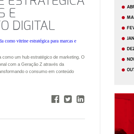
E ESTRATÉGICA
ABR
S E
MA
 DIGITAL
FE
JA
DE
da como um hub estratégico de marketing. O
NO
onal com a Geração Z através da
OU
transformando o consumo em conteúdo