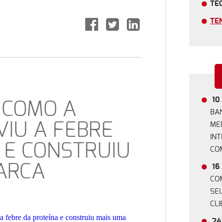
TE
TE
10 
 COMO A
BA
IU A FEBRE
ME
IN
 E CONSTRUIU
CO
ARCA
16 
CO
SE
CLI
24